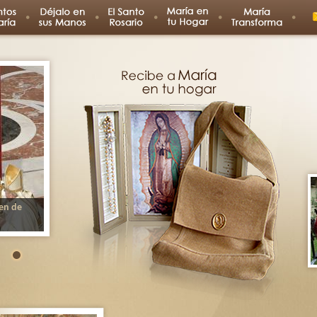
gen de
ñora de
Santo