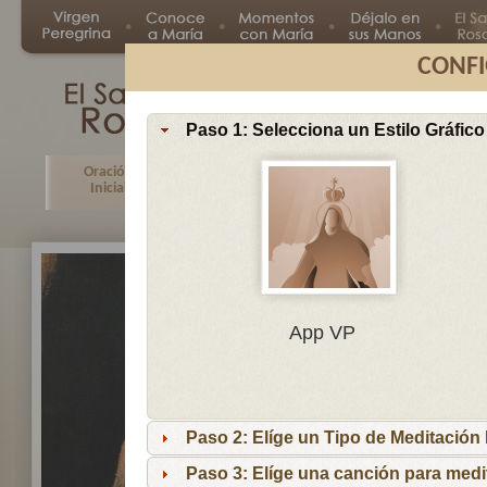
CONFI
Paso 1: Selecciona un Estilo Gráfico
Oración
Primer
Segundo
Tercer
Inicial
Misterio
Misterio
Misteri
En
App VP
Ma
por
lo
Paso 2: Elíge un Tipo de Meditación I
es
reci
Paso 3: Elíge una canción para medi
niñ