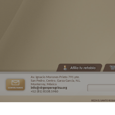
Av. Ignacio Morones Prieto 791 pte.
San Pedro, Centro, Garza García, N.L.
Monterrey, México
info@virgenperegrina.org
+52 (81) 8338
.5960
REZA EL SANTO ROSA
Virgen Peregrina de la Familia ©.
2026. |
Aviso de privacidad
| Auspiciado