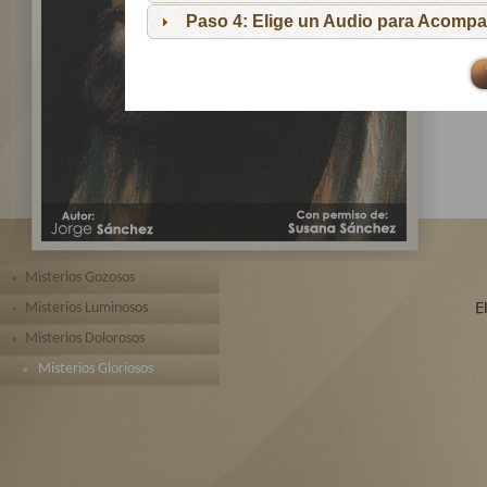
pa
Paso 4: Elige un Audio para Acompa
Te 
toda
Misterios Gozosos
Misterios Luminosos
Misterios Dolorosos
Misterios Gloriosos