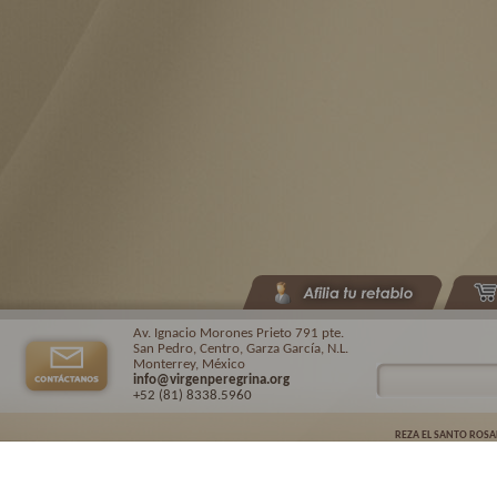
Av. Ignacio Morones Prieto 791 pte.
San Pedro, Centro, Garza García, N.L.
Monterrey, México
info@virgenperegrina.org
+52 (81) 8338
.5960
REZA EL SANTO ROSA
Virgen Peregrina de la Familia ©.
2026. |
Aviso de privacidad
| Auspiciado