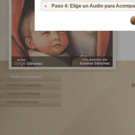
pa
Paso 4: Elige un Audio para Acompa
Te 
toda
Misterios Gozosos
Misterios Luminosos
Misterios Dolorosos
Misterios Gloriosos