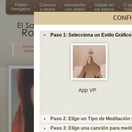
CONFI
Paso 1: Selecciona un Estilo Gráfico
Oración
Primer
Segundo
Tercer
Inicial
Misterio
Misterio
Misteri
En
App VP
Ma
por
lo
Paso 2: Elíge un Tipo de Meditación I
es
reci
Paso 3: Elíge una canción para medi
niñ