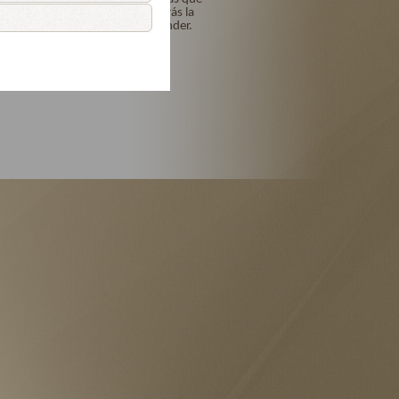
me los perdonarás y me darás la
gracia para no volverte ofender.
Amén