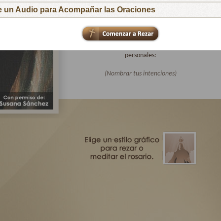
para que respondan al llamado de tu Hijo
ge un Audio para Acompañar las Oraciones
Amoroso.
Te pido especialmente por las intenciones de
todas las familias afiliadas a Virgen Peregrina
de la Familia y por mis intenciones
personales:
(Nombrar tus intenciones)