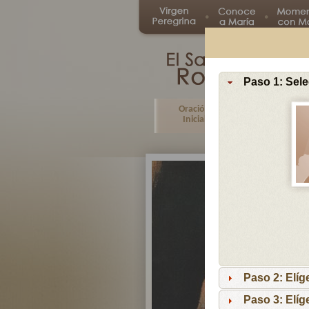
Paso 1: Sele
Oración
Primer
Inicial
Misterio
Paso 2: Elíg
Paso 3: Elíg