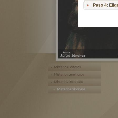
Paso 4: Eli
Misterios Gozosos
Misterios Luminosos
Misterios Dolorosos
Misterios Gloriosos