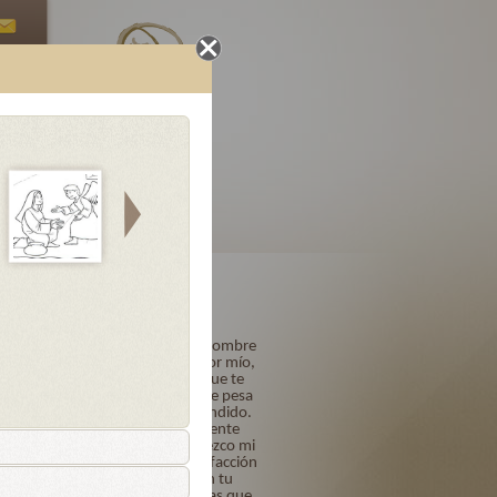
Oraciones
Letanías
Finales
loriosos
Acto de Contrición
Señor mío Jesucristo, Dios y Hombre
verdadero, Creador y Redentor mío,
por ser Tú quien eres y porque te
amo sobre todas las cosas, me pesa
de todo corazón haberte ofendido.
Quiero y propongo firmemente
confesarme a su tiempo. Ofrezco mi
vida, obras y trabajos en satisfacción
de mis pecados y confío en tu
bondad y misericordia infinitas que