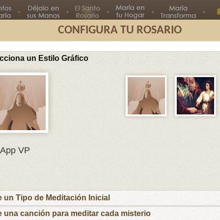
CONFIGURA TU ROSARIO
cciona un Estilo Gráfico
Segundo
Tercer
Cuarto
Quinto
Misterio
Misterio
Misterio
Misterio
Misterios G
En el nombre del Padre, del Hijo
App VP
y del Espíritu Santo.
María, Madre mía, te ofrezco este rosario
por el Papa Francisco y sus intenciones, por
los obispos y párrocos, por las familias que
e un Tipo de Meditación Inicial
esperan nuevos hijos para que las ayudes a
recibirlos y educarlos cristianamente y por los
e una canción para meditar cada misterio
niños y jóvenes con inquietudes vocacionales