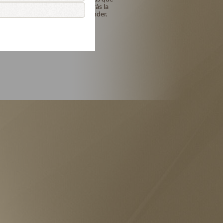
me los perdonarás y me darás la
gracia para no volverte ofender.
Amén