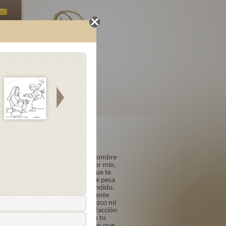
Oraciones
Letanías
Finales
uminosos
Acto de Contrición
Señor mío Jesucristo, Dios y Hombre
verdadero, Creador y Redentor mío,
por ser Tú quien eres y porque te
amo sobre todas las cosas, me pesa
de todo corazón haberte ofendido.
Quiero y propongo firmemente
confesarme a su tiempo. Ofrezco mi
vida, obras y trabajos en satisfacción
de mis pecados y confío en tu
bondad y misericordia infinitas que