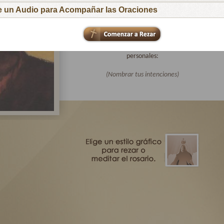
para que respondan al llamado de tu Hijo
ge un Audio para Acompañar las Oraciones
Amoroso.
Te pido especialmente por las intenciones de
todas las familias afiliadas a Virgen Peregrina
de la Familia y por mis intenciones
personales:
(Nombrar tus intenciones)