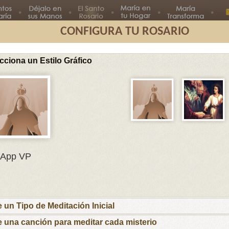
CONFIGURA TU ROSARIO
cciona un Estilo Gráfico
Segundo
Tercer
Cuarto
Quinto
Misterio
Misterio
Misterio
Misterio
Misterios L
En el nombre del Padre, del Hijo
App VP
y del Espíritu Santo.
María, Madre mía, te ofrezco este rosario
por el Papa Francisco y sus intenciones, por
los obispos y párrocos, por las familias que
e un Tipo de Meditación Inicial
esperan nuevos hijos para que las ayudes a
recibirlos y educarlos cristianamente y por los
e una canción para meditar cada misterio
niños y jóvenes con inquietudes vocacionales