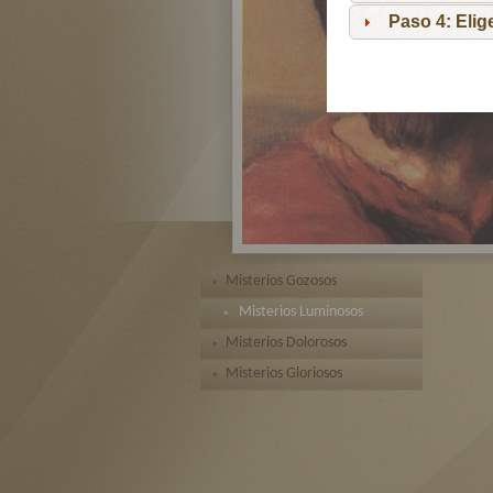
Paso 4: Eli
Misterios Gozosos
Misterios Luminosos
Misterios Dolorosos
Misterios Gloriosos