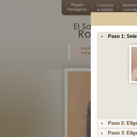
Paso 1: Sele
Oración
Primer
Inicial
Misterio
Paso 2: Elíg
Paso 3: Elíg