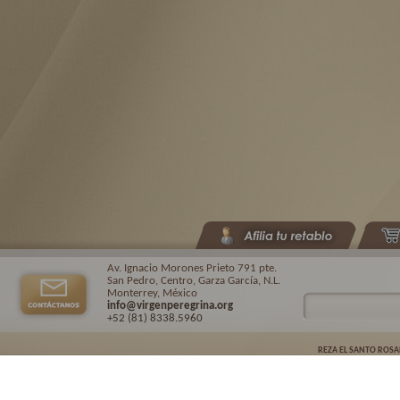
Av. Ignacio Morones Prieto 791 pte.
San Pedro, Centro, Garza García, N.L.
Monterrey, México
info@virgenperegrina.org
+52 (81) 8338
.5960
REZA EL SANTO ROSA
Virgen Peregrina de la Familia ©.
2026. |
Aviso de privacidad
| Auspiciado