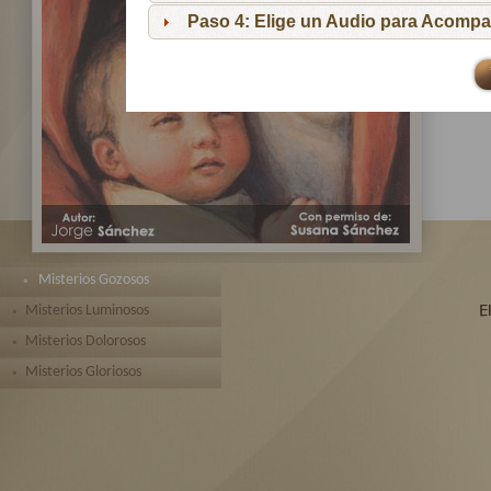
pa
Paso 4: Elige un Audio para Acompa
Te 
toda
Misterios Gozosos
Misterios Luminosos
Misterios Dolorosos
Misterios Gloriosos