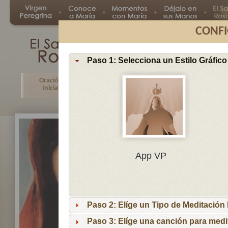
CONFI
Paso 1: Selecciona un Estilo Gráfico
Oración
Primer
Segundo
Tercer
Inicial
Misterio
Misterio
Misteri
En
App VP
Ma
por
lo
Paso 2: Elíge un Tipo de Meditación I
es
reci
Paso 3: Elíge una canción para medi
niñ