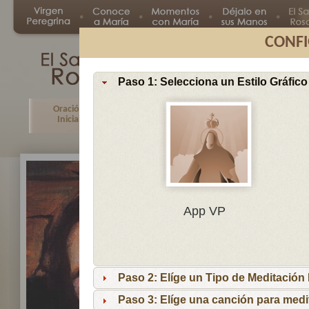
CONFI
Paso 1: Selecciona un Estilo Gráfico
Oración
Primer
Segundo
Tercer
Inicial
Misterio
Misterio
Misteri
En
App VP
Ma
por
lo
Paso 2: Elíge un Tipo de Meditación I
es
reci
Paso 3: Elíge una canción para medi
niñ