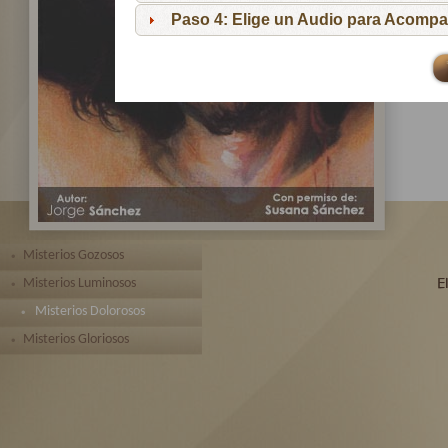
pa
Paso 4: Elige un Audio para Acompa
Te 
toda
Misterios Gozosos
Misterios Luminosos
Misterios Dolorosos
Misterios Gloriosos