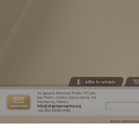
Av. Ignacio Morones Prieto 791 pte.
San Pedro, Centro, Garza García, N.L.
Monterrey, México
info@virgenperegrina.org
+52 (81) 8338
.5960
REZA EL SANTO ROSA
Virgen Peregrina de la Familia ©.
2026. |
Aviso de privacidad
| Auspiciado