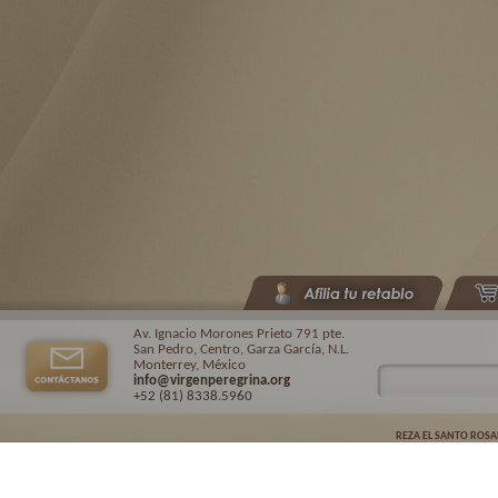
Av. Ignacio Morones Prieto 791 pte.
San Pedro, Centro, Garza García, N.L.
Monterrey, México
info@virgenperegrina.org
+52 (81) 8338
.5960
REZA EL SANTO ROSA
Virgen Peregrina de la Familia ©.
2026. |
Aviso de privacidad
| Auspiciado