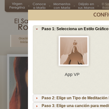
CONFI
Paso 1: Selecciona un Estilo Gráfico
Oración
Primer
Segundo
Tercer
Inicial
Misterio
Misterio
Misteri
En
App VP
Ma
por
lo
Paso 2: Elíge un Tipo de Meditación I
es
reci
Paso 3: Elíge una canción para medi
niñ