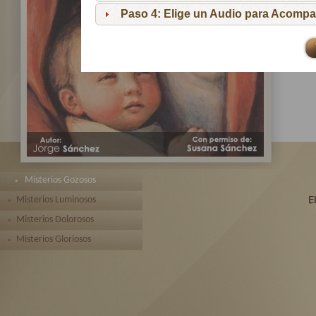
pa
Paso 4: Elige un Audio para Acompa
Te 
toda
Misterios Gozosos
Misterios Luminosos
Misterios Dolorosos
Misterios Gloriosos