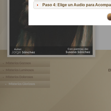
pa
Paso 4: Elige un Audio para Acompa
Te 
toda
Misterios Gozosos
Misterios Luminosos
Misterios Dolorosos
Misterios Gloriosos