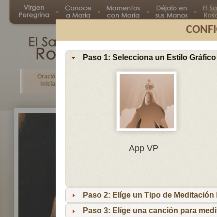
CONFI
Paso 1: Selecciona un Estilo Gráfico
Oración
Primer
Segundo
Tercer
Inicial
Misterio
Misterio
Misteri
En
App VP
Ma
por
lo
Paso 2: Elíge un Tipo de Meditación I
es
reci
Paso 3: Elíge una canción para medi
niñ