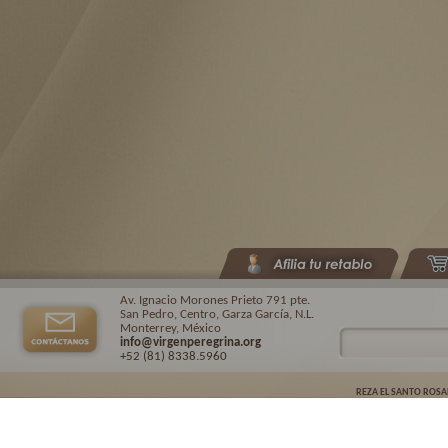
Av. Ignacio Morones Prieto 791 pte.
San Pedro, Centro, Garza García, N.L.
Monterrey, México
info@virgenperegrina.org
+52 (81) 8338
.5960
REZA EL SANTO ROSA
Virgen Peregrina de la Familia ©.
2026. |
Aviso de privacidad
| Auspiciado