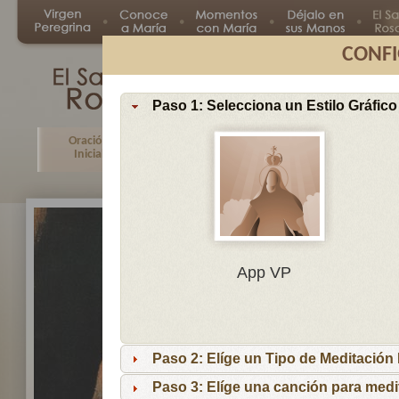
CONFI
Paso 1: Selecciona un Estilo Gráfico
Oración
Primer
Segundo
Tercer
Inicial
Misterio
Misterio
Misteri
En
App VP
Ma
por
lo
Paso 2: Elíge un Tipo de Meditación I
es
reci
Paso 3: Elíge una canción para medi
niñ