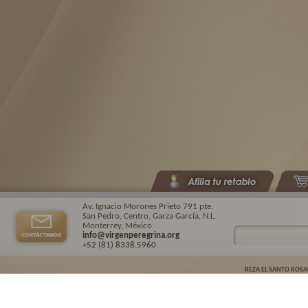
Av. Ignacio Morones Prieto 791 pte.
San Pedro, Centro, Garza García, N.L.
Monterrey, México
info@virgenperegrina.org
+52 (81) 8338
.5960
REZA EL SANTO ROSA
Virgen Peregrina de la Familia ©.
2026. |
Aviso de privacidad
| Auspiciado