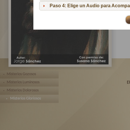
pa
Paso 4: Elige un Audio para Acompa
Te 
toda
Misterios Gozosos
Misterios Luminosos
Misterios Dolorosos
Misterios Gloriosos