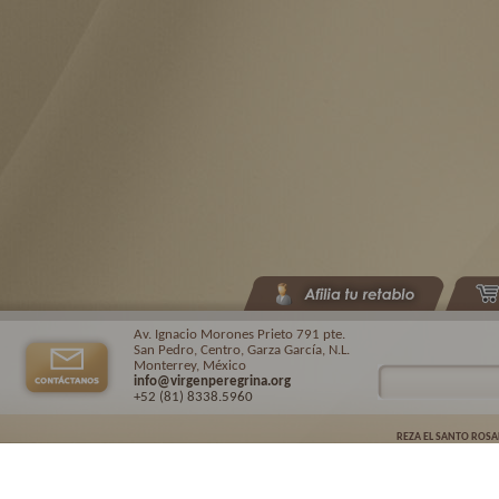
Av. Ignacio Morones Prieto 791 pte.
San Pedro, Centro, Garza García, N.L.
Monterrey, México
info@virgenperegrina.org
+52 (81) 8338
.5960
REZA EL SANTO ROSA
Virgen Peregrina de la Familia ©.
2026. |
Aviso de privacidad
| Auspiciado