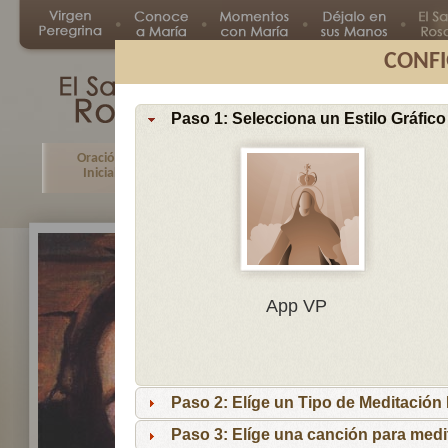
CONFI
Paso 1: Selecciona un Estilo Gráfico
Oración
Primer
Segundo
Tercer
Inicial
Misterio
Misterio
Misteri
En
App VP
Ma
por
lo
Paso 2: Elíge un Tipo de Meditación I
es
reci
Paso 3: Elíge una canción para medi
niñ