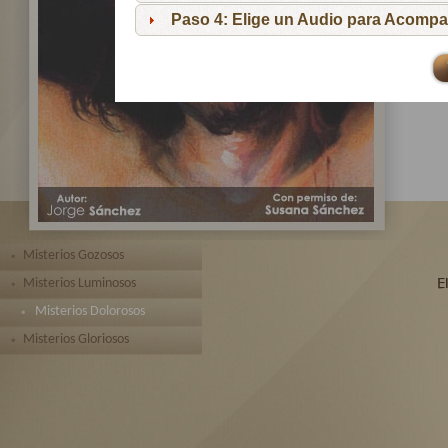
pa
Paso 4: Elige un Audio para Acompa
Te 
toda
Misterios Gozosos
Misterios Luminosos
Misterios Dolorosos
Misterios Gloriosos