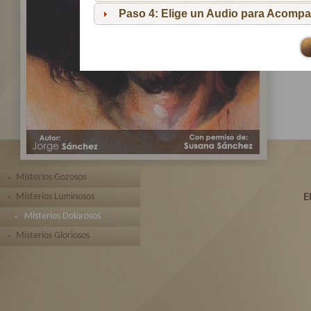
pa
Paso 4: Elige un Audio para Acompa
Te 
toda
Misterios Gozosos
Misterios Luminosos
Misterios Dolorosos
Misterios Gloriosos