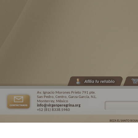
Av. Ignacio Morones Prieto 791 pte.
San Pedro, Centro, Garza García, N.L.
Monterrey, México
info@virgenperegrina.org
+52 (81) 8338
.5960
REZA EL SANTO ROSA
Virgen Peregrina de la Familia ©.
2026. |
Aviso de privacidad
| Auspiciado