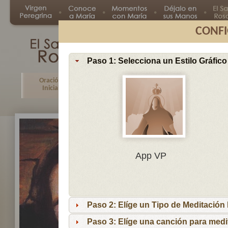
CONFI
Paso 1: Selecciona un Estilo Gráfico
Oración
Primer
Segundo
Tercer
Inicial
Misterio
Misterio
Misteri
En
App VP
Ma
por
lo
Paso 2: Elíge un Tipo de Meditación I
es
reci
Paso 3: Elíge una canción para medi
niñ