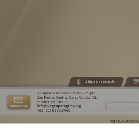
Av. Ignacio Morones Prieto 791 pte.
San Pedro, Centro, Garza García, N.L.
Monterrey, México
info@virgenperegrina.org
+52 (81) 8338
.5960
REZA EL SANTO ROSA
Virgen Peregrina de la Familia ©.
2026. |
Aviso de privacidad
| Auspiciado