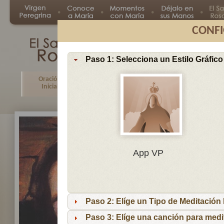
CONFI
Paso 1: Selecciona un Estilo Gráfico
Oración
Primer
Segundo
Tercer
Inicial
Misterio
Misterio
Misteri
En
App VP
Ma
por
lo
Paso 2: Elíge un Tipo de Meditación I
es
reci
Paso 3: Elíge una canción para medi
niñ