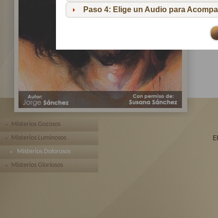
pa
Paso 4: Elige un Audio para Acompa
Te 
toda
Misterios Gozosos
Misterios Luminosos
Misterios Dolorosos
Misterios Gloriosos