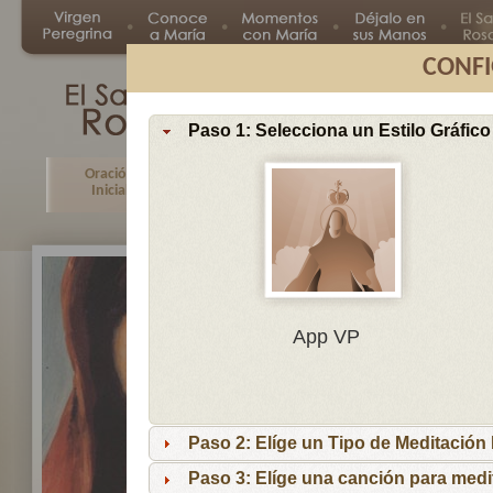
CONFI
Paso 1: Selecciona un Estilo Gráfico
Oración
Primer
Segundo
Tercer
Inicial
Misterio
Misterio
Misteri
En
App VP
Ma
por
lo
Paso 2: Elíge un Tipo de Meditación I
es
reci
Paso 3: Elíge una canción para medi
niñ