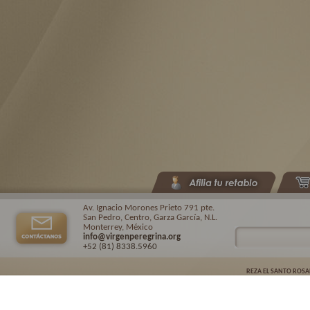
Av. Ignacio Morones Prieto 791 pte.
San Pedro, Centro, Garza García, N.L.
Monterrey, México
info@virgenperegrina.org
+52 (81) 8338
.5960
REZA EL SANTO ROSA
Virgen Peregrina de la Familia ©.
2026. |
Aviso de privacidad
| Auspiciado