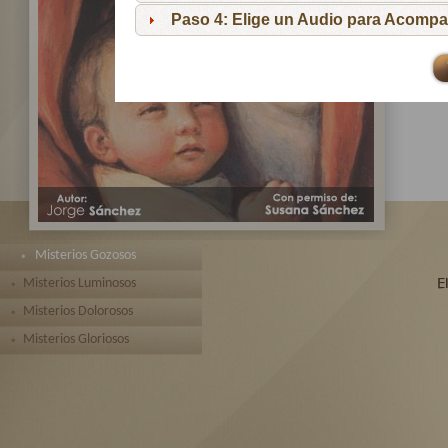
pa
Paso 4: Elige un Audio para Acompa
Te 
toda
Misterios Gozosos
Misterios Luminosos
Misterios Dolorosos
Misterios Gloriosos