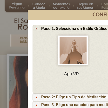
CONFI
Paso 1: Selecciona un Estilo Gráfico
Oración
Primer
Segundo
Tercer
Inicial
Misterio
Misterio
Misteri
En
App VP
Ma
por
lo
Paso 2: Elíge un Tipo de Meditación I
es
reci
Paso 3: Elíge una canción para medi
niñ