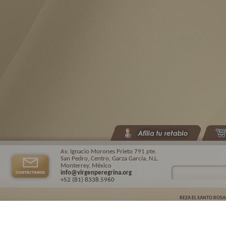
Av. Ignacio Morones Prieto 791 pte.
San Pedro, Centro, Garza García, N.L.
Monterrey, México
info@virgenperegrina.org
+52 (81) 8338
.5960
REZA EL SANTO ROSA
Virgen Peregrina de la Familia ©.
2026. |
Aviso de privacidad
| Auspiciado