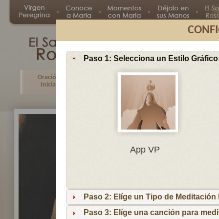
CONFI
Paso 1: Selecciona un Estilo Gráfico
Oración
Primer
Segundo
Tercer
Inicial
Misterio
Misterio
Misteri
En
App VP
Ma
por
lo
Paso 2: Elíge un Tipo de Meditación I
es
reci
Paso 3: Elíge una canción para medi
niñ