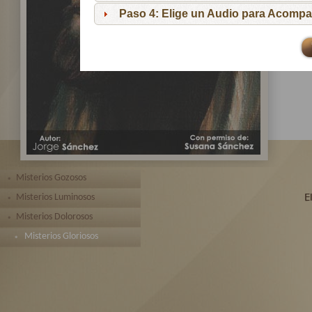
pa
Paso 4: Elige un Audio para Acompa
Te 
toda
Misterios Gozosos
Misterios Luminosos
Misterios Dolorosos
Misterios Gloriosos