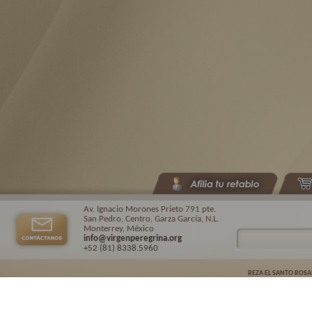
Av. Ignacio Morones Prieto 791 pte.
San Pedro, Centro, Garza García, N.L.
Monterrey, México
info@virgenperegrina.org
+52 (81) 8338
.5960
REZA EL SANTO ROSA
Virgen Peregrina de la Familia ©.
2026. |
Aviso de privacidad
| Auspiciado