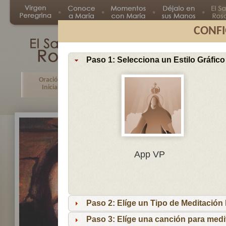
CONFI
Paso 1: Selecciona un Estilo Gráfico
Oración
Primer
Segundo
Tercer
Inicial
Misterio
Misterio
Misteri
En
App VP
Ma
por
lo
Paso 2: Elíge un Tipo de Meditación I
es
reci
Paso 3: Elíge una canción para medi
niñ