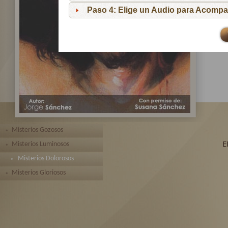
pa
Paso 4: Elige un Audio para Acompa
Te 
toda
Misterios Gozosos
Misterios Luminosos
Misterios Dolorosos
Misterios Gloriosos