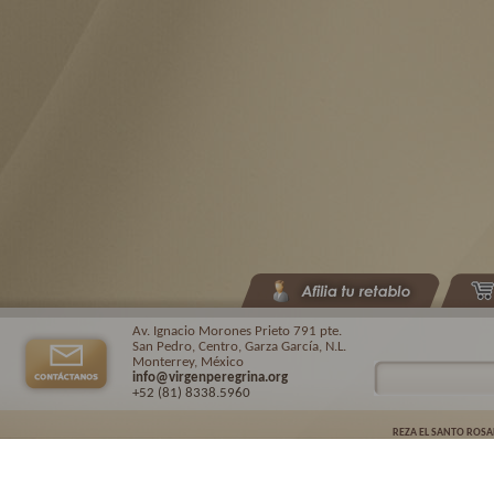
Av. Ignacio Morones Prieto 791 pte.
San Pedro, Centro, Garza García, N.L.
Monterrey, México
info@virgenperegrina.org
+52 (81) 8338
.5960
REZA EL SANTO ROSA
Virgen Peregrina de la Familia ©.
2026. |
Aviso de privacidad
| Auspiciado