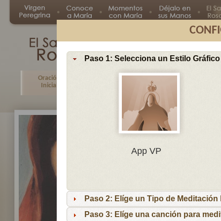
CONFI
Paso 1: Selecciona un Estilo Gráfico
Oración
Primer
Segundo
Tercer
Inicial
Misterio
Misterio
Misteri
En
App VP
Ma
por
lo
Paso 2: Elíge un Tipo de Meditación I
es
reci
Paso 3: Elíge una canción para medi
niñ