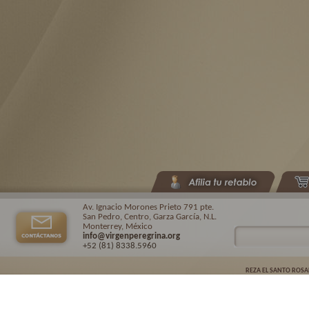
Av. Ignacio Morones Prieto 791 pte.
San Pedro, Centro, Garza García, N.L.
Monterrey, México
info@virgenperegrina.org
+52 (81) 8338
.5960
REZA EL SANTO ROSA
Virgen Peregrina de la Familia ©.
2026. |
Aviso de privacidad
| Auspiciado