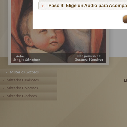
pa
Paso 4: Elige un Audio para Acompa
Te 
toda
Misterios Gozosos
Misterios Luminosos
Misterios Dolorosos
Misterios Gloriosos