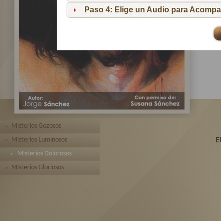
pa
Paso 4: Elige un Audio para Acompa
Te 
toda
Misterios Gozosos
Misterios Luminosos
Misterios Dolorosos
Misterios Gloriosos