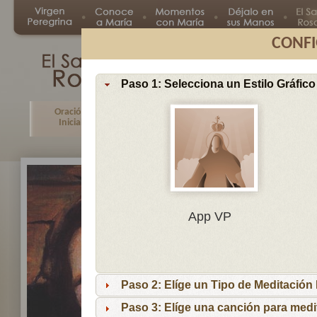
CONFI
Paso 1: Selecciona un Estilo Gráfico
Oración
Primer
Segundo
Tercer
Inicial
Misterio
Misterio
Misteri
En
App VP
Ma
por
lo
Paso 2: Elíge un Tipo de Meditación I
es
reci
Paso 3: Elíge una canción para medi
niñ