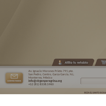
Av. Ignacio Morones Prieto 791 pte.
San Pedro, Centro, Garza García, N.L.
Monterrey, México
info@virgenperegrina.org
+52 (81) 8338
.5960
REZA EL SANTO ROSA
Virgen Peregrina de la Familia ©.
2026. |
Aviso de privacidad
| Auspiciado