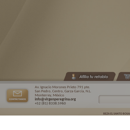
Av. Ignacio Morones Prieto 791 pte.
San Pedro, Centro, Garza García, N.L.
Monterrey, México
info@virgenperegrina.org
+52 (81) 8338
.5960
REZA EL SANTO ROSA
Virgen Peregrina de la Familia ©.
2026. |
Aviso de privacidad
| Auspiciado