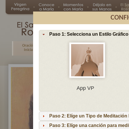
CONFI
Paso 1: Selecciona un Estilo Gráfico
Oración
Primer
Segundo
Tercer
Inicial
Misterio
Misterio
Misteri
En
App VP
Ma
por
lo
Paso 2: Elíge un Tipo de Meditación I
es
reci
Paso 3: Elíge una canción para medi
niñ