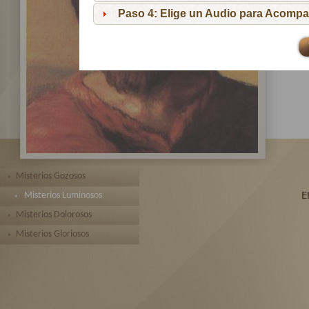
pa
Paso 4: Elige un Audio para Acompa
Te 
toda
Misterios Gozosos
Misterios Luminosos
Misterios Dolorosos
Misterios Gloriosos