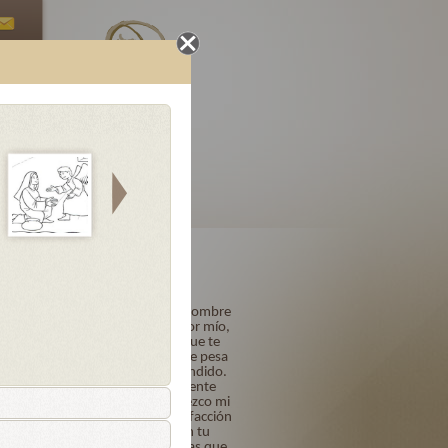
Oraciones
Letanías
Finales
uminosos
Acto de Contrición
Señor mío Jesucristo, Dios y Hombre
verdadero, Creador y Redentor mío,
por ser Tú quien eres y porque te
amo sobre todas las cosas, me pesa
de todo corazón haberte ofendido.
Quiero y propongo firmemente
confesarme a su tiempo. Ofrezco mi
vida, obras y trabajos en satisfacción
de mis pecados y confío en tu
bondad y misericordia infinitas que