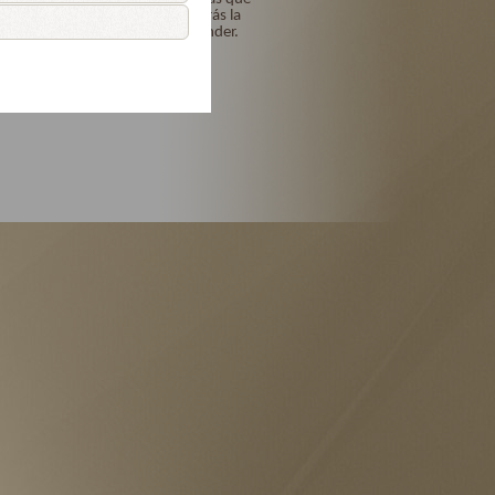
me los perdonarás y me darás la
gracia para no volverte ofender.
Amén