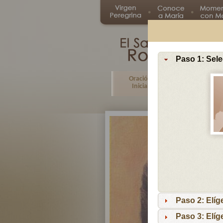
Paso 1: Sele
Oración
Primer
Inicial
Misterio
Paso 2: Elíg
Paso 3: Elíg