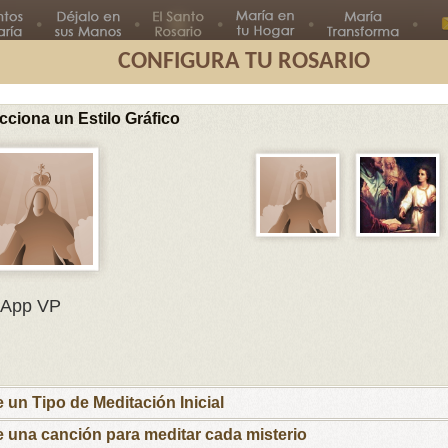
CONFIGURA TU ROSARIO
cciona un Estilo Gráfico
Segundo
Tercer
Cuarto
Quinto
Misterio
Misterio
Misterio
Misterio
Misterios L
En el nombre del Padre, del Hijo
App VP
y del Espíritu Santo.
María, Madre mía, te ofrezco este rosario
por el Papa Francisco y sus intenciones, por
los obispos y párrocos, por las familias que
e un Tipo de Meditación Inicial
esperan nuevos hijos para que las ayudes a
recibirlos y educarlos cristianamente y por los
e una canción para meditar cada misterio
niños y jóvenes con inquietudes vocacionales