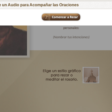
para que respondan al llamado de tu Hijo
ge un Audio para Acompañar las Oraciones
Amoroso.
Te pido especialmente por las intenciones de
todas las familias afiliadas a Virgen Peregrina
de la Familia y por mis intenciones
personales:
(Nombrar tus intenciones)