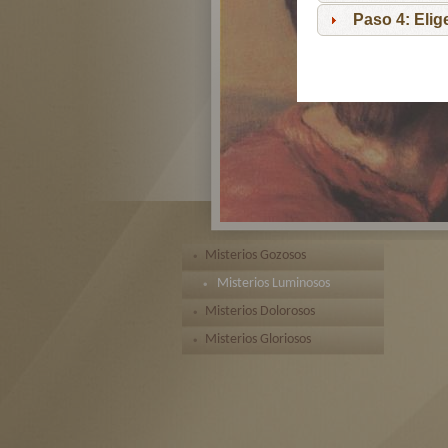
Paso 4: Eli
Misterios Gozosos
Misterios Luminosos
Misterios Dolorosos
Misterios Gloriosos