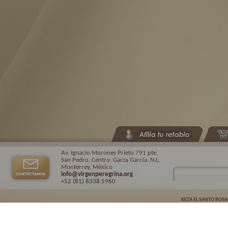
Av. Ignacio Morones Prieto 791 pte.
San Pedro, Centro, Garza García, N.L.
Monterrey, México
info@virgenperegrina.org
+52 (81) 8338
.5960
REZA EL SANTO ROSA
Virgen Peregrina de la Familia ©.
2026. |
Aviso de privacidad
| Auspiciado