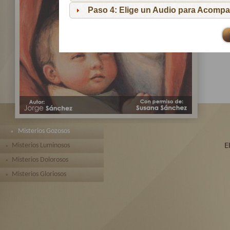
pa
Paso 4: Elige un Audio para Acompa
Te 
toda
Misterios Gozosos
Misterios Luminosos
Misterios Dolorosos
Misterios Gloriosos