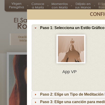
CONFI
Paso 1: Selecciona un Estilo Gráfico
Oración
Primer
Segundo
Tercer
Inicial
Misterio
Misterio
Misteri
En
App VP
Ma
por
lo
Paso 2: Elíge un Tipo de Meditación I
es
reci
Paso 3: Elíge una canción para medi
niñ