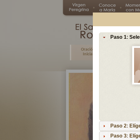
Paso 1: Sele
Oración
Primer
Inicial
Misterio
Paso 2: Elíg
Paso 3: Elíg