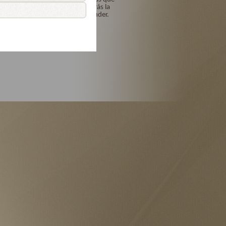
me los perdonarás y me darás la
gracia para no volverte ofender.
Amén