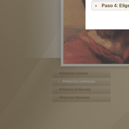
Paso 4: Eli
Misterios Gozosos
Misterios Luminosos
Misterios Dolorosos
Misterios Gloriosos