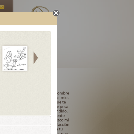
Oraciones
Letanías
Finales
uminosos
Acto de Contrición
Señor mío Jesucristo, Dios y Hombre
verdadero, Creador y Redentor mío,
por ser Tú quien eres y porque te
amo sobre todas las cosas, me pesa
de todo corazón haberte ofendido.
Quiero y propongo firmemente
confesarme a su tiempo. Ofrezco mi
vida, obras y trabajos en satisfacción
de mis pecados y confío en tu
bondad y misericordia infinitas que