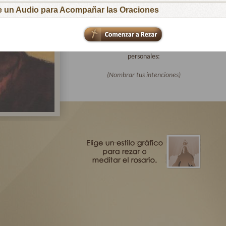
para que respondan al llamado de tu Hijo
ge un Audio para Acompañar las Oraciones
Amoroso.
Te pido especialmente por las intenciones de
todas las familias afiliadas a Virgen Peregrina
de la Familia y por mis intenciones
personales:
(Nombrar tus intenciones)