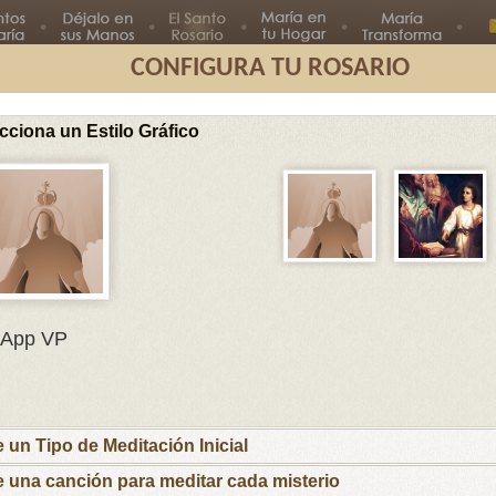
CONFIGURA TU ROSARIO
cciona un Estilo Gráfico
Segundo
Tercer
Cuarto
Quinto
Misterio
Misterio
Misterio
Misterio
Misterios L
En el nombre del Padre, del Hijo
App VP
y del Espíritu Santo.
María, Madre mía, te ofrezco este rosario
por el Papa Francisco y sus intenciones, por
los obispos y párrocos, por las familias que
e un Tipo de Meditación Inicial
esperan nuevos hijos para que las ayudes a
recibirlos y educarlos cristianamente y por los
e una canción para meditar cada misterio
niños y jóvenes con inquietudes vocacionales