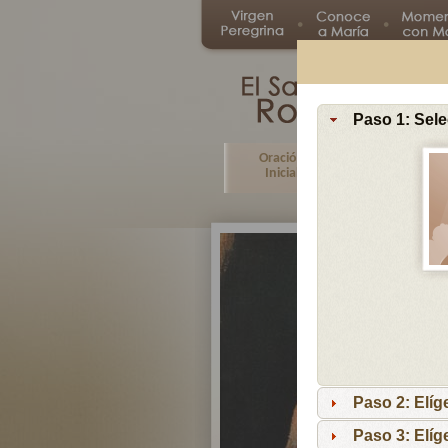
Paso 1: Sele
Oración
Primer
Inicial
Misterio
Paso 2: Elíg
Paso 3: Elíg