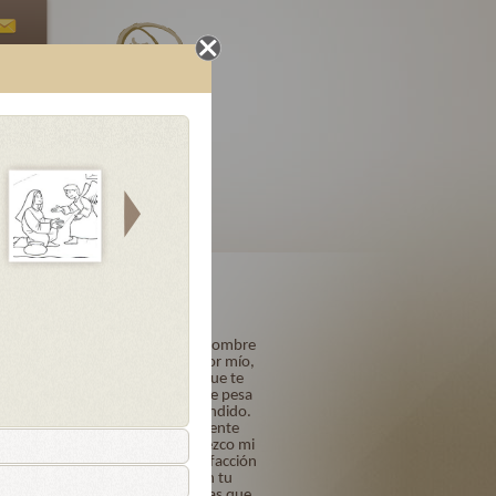
Oraciones
Letanías
Finales
loriosos
Acto de Contrición
Señor mío Jesucristo, Dios y Hombre
verdadero, Creador y Redentor mío,
por ser Tú quien eres y porque te
amo sobre todas las cosas, me pesa
de todo corazón haberte ofendido.
Quiero y propongo firmemente
confesarme a su tiempo. Ofrezco mi
vida, obras y trabajos en satisfacción
de mis pecados y confío en tu
bondad y misericordia infinitas que