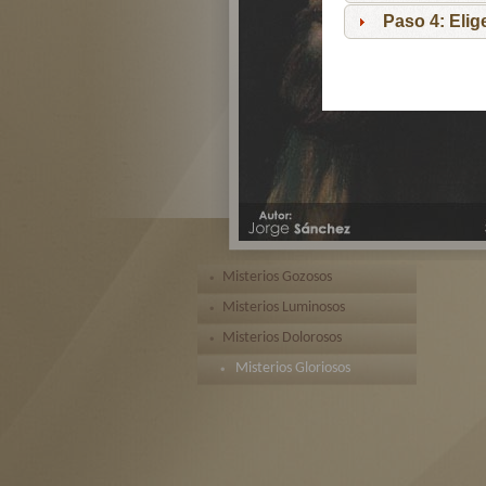
Paso 4: Eli
Misterios Gozosos
Misterios Luminosos
Misterios Dolorosos
Misterios Gloriosos