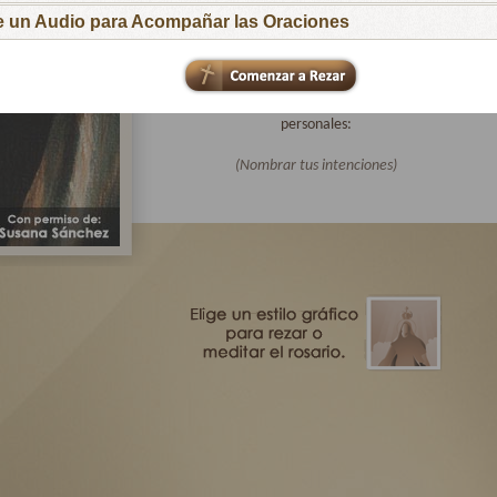
para que respondan al llamado de tu Hijo
ge un Audio para Acompañar las Oraciones
Amoroso.
Te pido especialmente por las intenciones de
todas las familias afiliadas a Virgen Peregrina
de la Familia y por mis intenciones
personales:
(Nombrar tus intenciones)