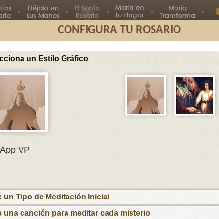
CONFIGURA TU ROSARIO
cciona un Estilo Gráfico
Segundo
Tercer
Cuarto
Quinto
Misterio
Misterio
Misterio
Misterio
Misterios G
En el nombre del Padre, del Hijo
App VP
y del Espíritu Santo.
María, Madre mía, te ofrezco este rosario
por el Papa Francisco y sus intenciones, por
los obispos y párrocos, por las familias que
e un Tipo de Meditación Inicial
esperan nuevos hijos para que las ayudes a
recibirlos y educarlos cristianamente y por los
e una canción para meditar cada misterio
niños y jóvenes con inquietudes vocacionales