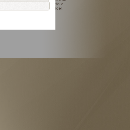
me los perdonarás y me darás la
gracia para no volverte ofender.
Amén