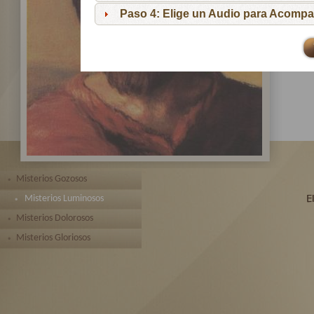
pa
Paso 4: Elige un Audio para Acompa
Te 
toda
Misterios Gozosos
Misterios Luminosos
Misterios Dolorosos
Misterios Gloriosos