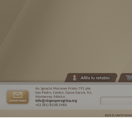
Av. Ignacio Morones Prieto 791 pte.
San Pedro, Centro, Garza García, N.L.
Monterrey, México
info@virgenperegrina.org
+52 (81) 8338
.5960
REZA EL SANTO ROSA
Virgen Peregrina de la Familia ©.
2026. |
Aviso de privacidad
| Auspiciado