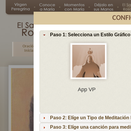
CONFI
Paso 1: Selecciona un Estilo Gráfico
Oración
Primer
Segundo
Tercer
Inicial
Misterio
Misterio
Misteri
En
App VP
Ma
por
lo
Paso 2: Elíge un Tipo de Meditación I
es
reci
Paso 3: Elíge una canción para medi
niñ