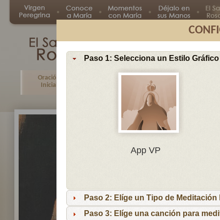
CONFI
Paso 1: Selecciona un Estilo Gráfico
Oración
Primer
Segundo
Tercer
Inicial
Misterio
Misterio
Misteri
En
App VP
Ma
por
lo
Paso 2: Elíge un Tipo de Meditación I
es
reci
Paso 3: Elíge una canción para medi
niñ