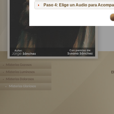
pa
Paso 4: Elige un Audio para Acompa
Te 
toda
Misterios Gozosos
Misterios Luminosos
Misterios Dolorosos
Misterios Gloriosos