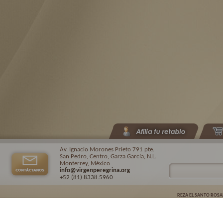
Av. Ignacio Morones Prieto 791 pte.
San Pedro, Centro, Garza García, N.L.
Monterrey, México
info@virgenperegrina.org
+52 (81) 8338
.5960
REZA EL SANTO ROSA
Virgen Peregrina de la Familia ©.
2026. |
Aviso de privacidad
| Auspiciado