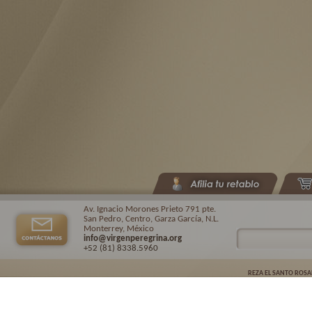
Av. Ignacio Morones Prieto 791 pte.
San Pedro, Centro, Garza García, N.L.
Monterrey, México
info@virgenperegrina.org
+52 (81) 8338
.5960
REZA EL SANTO ROSA
Virgen Peregrina de la Familia ©.
2026. |
Aviso de privacidad
| Auspiciado