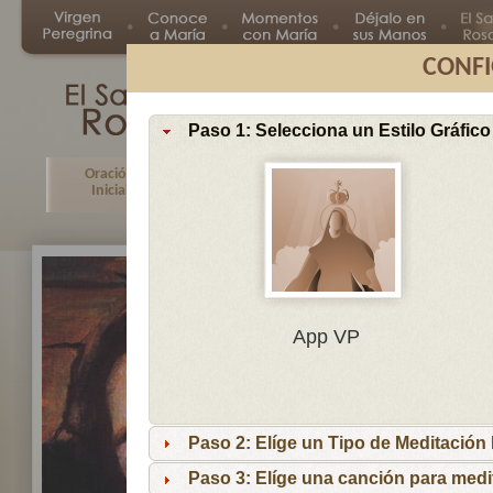
CONFI
Paso 1: Selecciona un Estilo Gráfico
Oración
Primer
Segundo
Tercer
Inicial
Misterio
Misterio
Misteri
En
App VP
Ma
por
lo
Paso 2: Elíge un Tipo de Meditación I
es
reci
Paso 3: Elíge una canción para medi
niñ