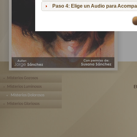
pa
Paso 4: Elige un Audio para Acompa
Te 
toda
Misterios Gozosos
Misterios Luminosos
Misterios Dolorosos
Misterios Gloriosos