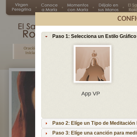
CONFI
Paso 1: Selecciona un Estilo Gráfico
Oración
Primer
Segundo
Tercer
Inicial
Misterio
Misterio
Misteri
En
App VP
Ma
por
lo
Paso 2: Elíge un Tipo de Meditación I
es
reci
Paso 3: Elíge una canción para medi
niñ