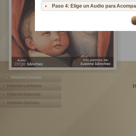
pa
Paso 4: Elige un Audio para Acompa
Te 
toda
Misterios Gozosos
Misterios Luminosos
Misterios Dolorosos
Misterios Gloriosos