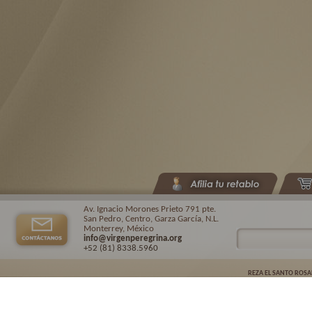
Av. Ignacio Morones Prieto 791 pte.
San Pedro, Centro, Garza García, N.L.
Monterrey, México
info@virgenperegrina.org
+52 (81) 8338
.5960
REZA EL SANTO ROSA
Virgen Peregrina de la Familia ©.
2026. |
Aviso de privacidad
| Auspiciado