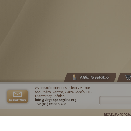
Av. Ignacio Morones Prieto 791 pte.
San Pedro, Centro, Garza García, N.L.
Monterrey, México
info@virgenperegrina.org
+52 (81) 8338
.5960
REZA EL SANTO ROSA
Virgen Peregrina de la Familia ©.
2026. |
Aviso de privacidad
| Auspiciado