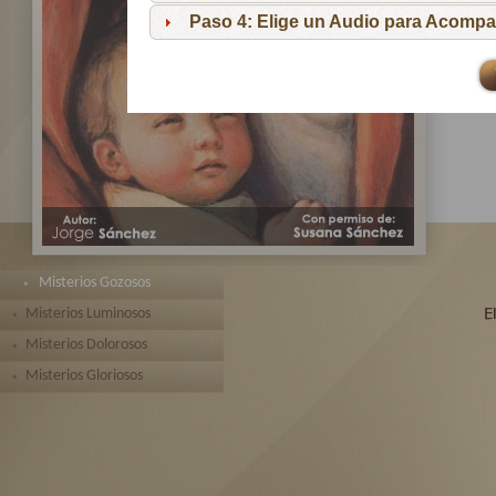
pa
Paso 4: Elige un Audio para Acompa
Te 
toda
Misterios Gozosos
Misterios Luminosos
Misterios Dolorosos
Misterios Gloriosos