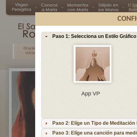
CONFI
Paso 1: Selecciona un Estilo Gráfico
Oración
Primer
Segundo
Tercer
Inicial
Misterio
Misterio
Misteri
En
App VP
Ma
por
lo
Paso 2: Elíge un Tipo de Meditación I
es
reci
Paso 3: Elíge una canción para medi
niñ