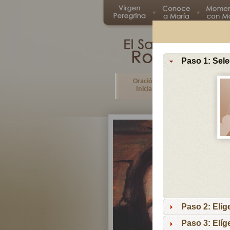
Paso 1: Sele
Oración
Primer
Inicial
Misterio
Paso 2: Elíg
Paso 3: Elíg