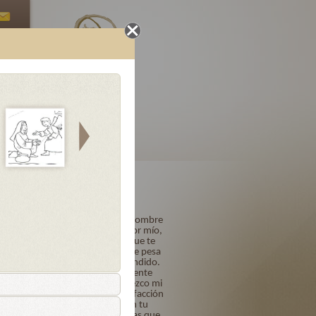
Oraciones
Letanías
Finales
olorosos
Acto de Contrición
Señor mío Jesucristo, Dios y Hombre
verdadero, Creador y Redentor mío,
por ser Tú quien eres y porque te
amo sobre todas las cosas, me pesa
de todo corazón haberte ofendido.
Quiero y propongo firmemente
confesarme a su tiempo. Ofrezco mi
vida, obras y trabajos en satisfacción
de mis pecados y confío en tu
bondad y misericordia infinitas que