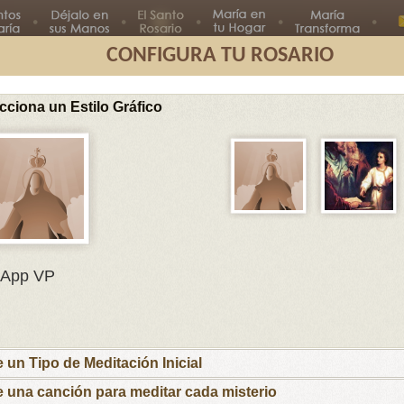
CONFIGURA TU ROSARIO
cciona un Estilo Gráfico
Segundo
Tercer
Cuarto
Quinto
Misterio
Misterio
Misterio
Misterio
Misterios D
En el nombre del Padre, del Hijo
App VP
y del Espíritu Santo.
María, Madre mía, te ofrezco este rosario
por el Papa Francisco y sus intenciones, por
los obispos y párrocos, por las familias que
e un Tipo de Meditación Inicial
esperan nuevos hijos para que las ayudes a
recibirlos y educarlos cristianamente y por los
e una canción para meditar cada misterio
niños y jóvenes con inquietudes vocacionales