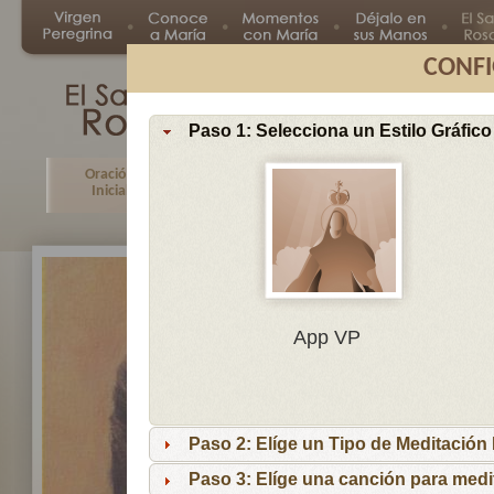
CONFI
Paso 1: Selecciona un Estilo Gráfico
Oración
Primer
Segundo
Tercer
Inicial
Misterio
Misterio
Misteri
En
App VP
Ma
por
lo
Paso 2: Elíge un Tipo de Meditación I
es
reci
Paso 3: Elíge una canción para medi
niñ