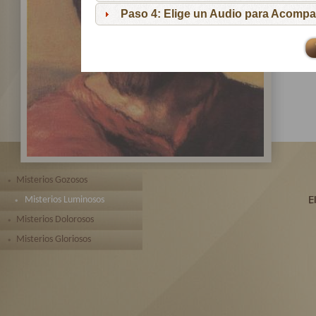
pa
Paso 4: Elige un Audio para Acompa
Te 
toda
Misterios Gozosos
Misterios Luminosos
Misterios Dolorosos
Misterios Gloriosos