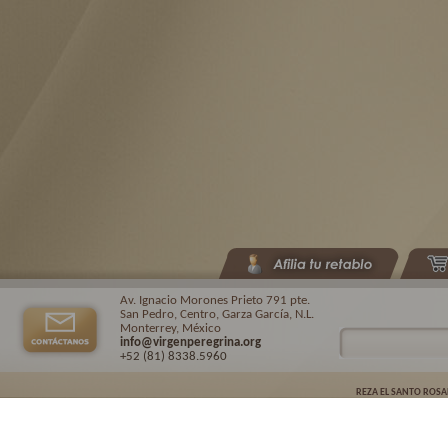
Av. Ignacio Morones Prieto 791 pte.
San Pedro, Centro, Garza García, N.L.
Monterrey, México
info@virgenperegrina.org
+52 (81) 8338
.5960
REZA EL SANTO ROSA
Virgen Peregrina de la Familia ©.
2026. |
Aviso de privacidad
| Auspiciado