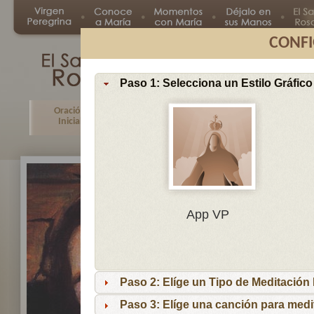
CONFI
Paso 1: Selecciona un Estilo Gráfico
Oración
Primer
Segundo
Tercer
Inicial
Misterio
Misterio
Misteri
En
App VP
Ma
por
lo
Paso 2: Elíge un Tipo de Meditación I
es
reci
Paso 3: Elíge una canción para medi
niñ