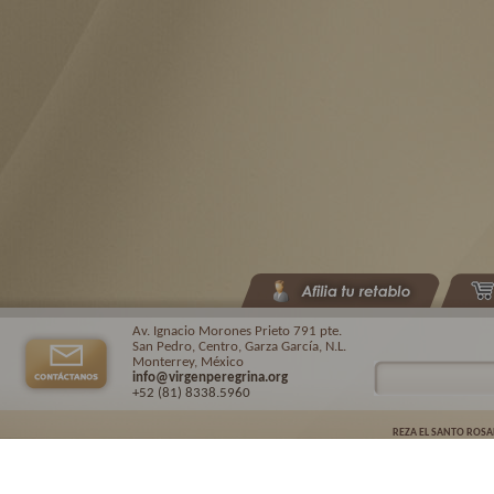
Av. Ignacio Morones Prieto 791 pte.
San Pedro, Centro, Garza García, N.L.
Monterrey, México
info@virgenperegrina.org
+52 (81) 8338
.5960
REZA EL SANTO ROSA
Virgen Peregrina de la Familia ©.
2026. |
Aviso de privacidad
| Auspiciado