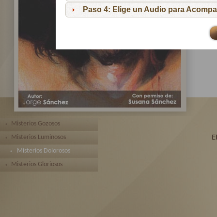
pa
Paso 4: Elige un Audio para Acompa
Te 
toda
Misterios Gozosos
Misterios Luminosos
Misterios Dolorosos
Misterios Gloriosos