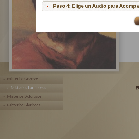
pa
Paso 4: Elige un Audio para Acompa
Te 
toda
Misterios Gozosos
Misterios Luminosos
Misterios Dolorosos
Misterios Gloriosos