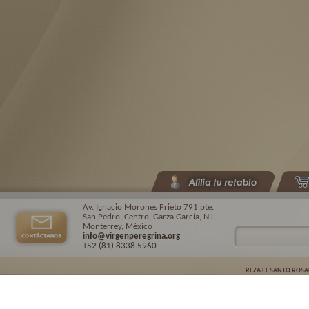
Av. Ignacio Morones Prieto 791 pte.
San Pedro, Centro, Garza García, N.L.
Monterrey, México
info@virgenperegrina.org
+52 (81) 8338
.5960
REZA EL SANTO ROSA
Virgen Peregrina de la Familia ©.
2026. |
Aviso de privacidad
| Auspiciado