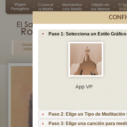
CONFI
Paso 1: Selecciona un Estilo Gráfico
Oración
Primer
Segundo
Tercer
Inicial
Misterio
Misterio
Misteri
En
App VP
Ma
por
lo
Paso 2: Elíge un Tipo de Meditación I
es
reci
Paso 3: Elíge una canción para medi
niñ