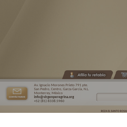
Av. Ignacio Morones Prieto 791 pte.
San Pedro, Centro, Garza García, N.L.
Monterrey, México
info@virgenperegrina.org
+52 (81) 8338
.5960
REZA EL SANTO ROSA
Virgen Peregrina de la Familia ©.
2026. |
Aviso de privacidad
| Auspiciado