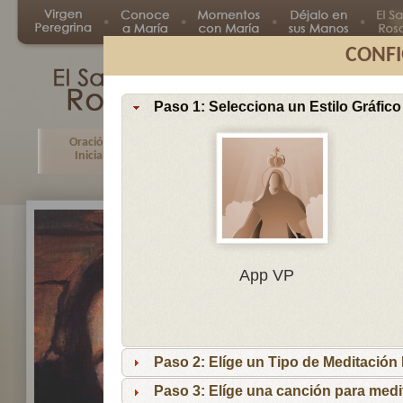
CONFI
Paso 1: Selecciona un Estilo Gráfico
Oración
Primer
Segundo
Tercer
Inicial
Misterio
Misterio
Misteri
En
App VP
Ma
por
lo
Paso 2: Elíge un Tipo de Meditación I
es
reci
Paso 3: Elíge una canción para medi
niñ