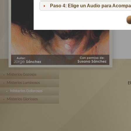
pa
Paso 4: Elige un Audio para Acompa
Te 
toda
Misterios Gozosos
Misterios Luminosos
Misterios Dolorosos
Misterios Gloriosos