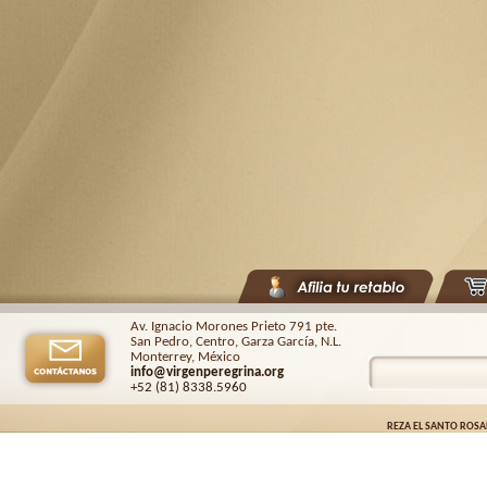
Av. Ignacio Morones Prieto 791 pte.
San Pedro, Centro, Garza García, N.L.
Monterrey, México
info@virgenperegrina.org
+52 (81) 8338
.5960
REZA EL SANTO ROSA
Virgen Peregrina de la Familia ©.
2026. |
Aviso de privacidad
| Auspiciado