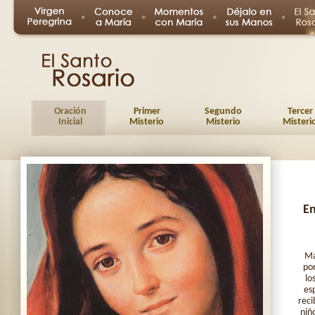
Oración
Primer
Segundo
Tercer
Inicial
Misterio
Misterio
Misteri
En
Ma
por
lo
es
reci
niñ