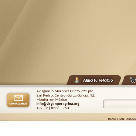
Av. Ignacio Morones Prieto 791 pte.
San Pedro, Centro, Garza García, N.L.
Monterrey, México
info@virgenperegrina.org
+52 (81) 8338
.5960
REZA EL SANTO ROSA
Virgen Peregrina de la Familia ©.
2026. |
Aviso de privacidad
| Auspiciado