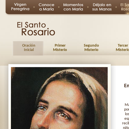
Oración
Primer
Segundo
Tercer
Inicial
Misterio
Misterio
Misteri
En
Ma
por
lo
es
reci
niñ