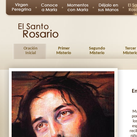
Oración
Primer
Segundo
Tercer
Inicial
Misterio
Misterio
Misteri
En
Ma
por
lo
es
reci
niñ