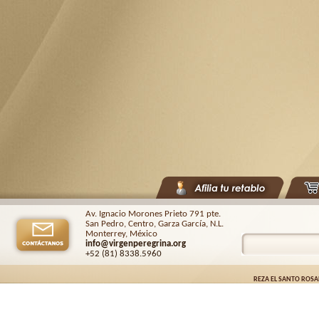
Av. Ignacio Morones Prieto 791 pte.
San Pedro, Centro, Garza García, N.L.
Monterrey, México
info@virgenperegrina.org
+52 (81) 8338
.5960
REZA EL SANTO ROSA
Virgen Peregrina de la Familia ©.
2026. |
Aviso de privacidad
| Auspiciado