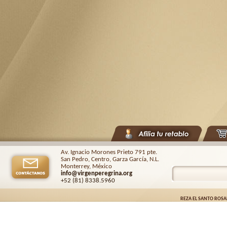
Av. Ignacio Morones Prieto 791 pte.
San Pedro, Centro, Garza García, N.L.
Monterrey, México
info@virgenperegrina.org
+52 (81) 8338
.5960
REZA EL SANTO ROSA
Virgen Peregrina de la Familia ©.
2026. |
Aviso de privacidad
| Auspiciado