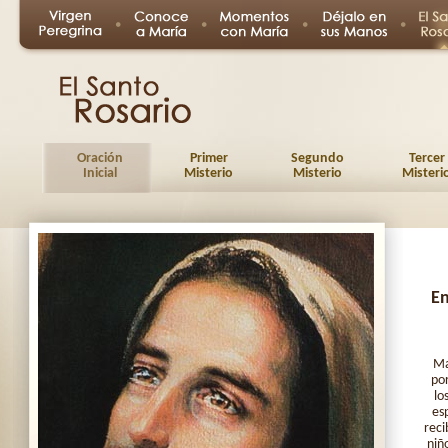
Oración
Primer
Segundo
Tercer
Inicial
Misterio
Misterio
Misteri
En
Ma
por
lo
es
reci
niñ