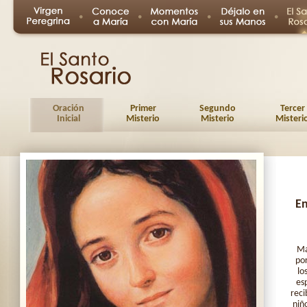
Oración
Primer
Segundo
Tercer
Inicial
Misterio
Misterio
Misteri
En
Ma
por
lo
es
reci
niñ