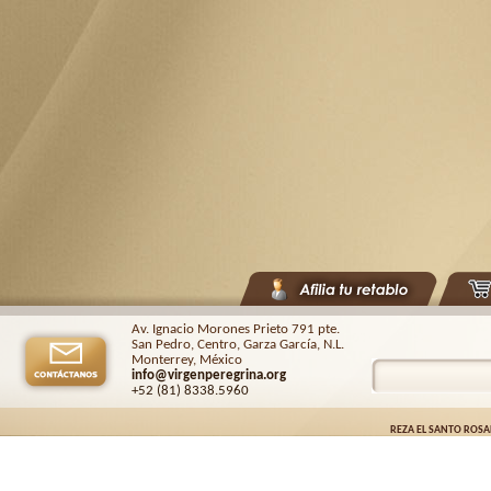
Av. Ignacio Morones Prieto 791 pte.
San Pedro, Centro, Garza García, N.L.
Monterrey, México
info@virgenperegrina.org
+52 (81) 8338
.5960
REZA EL SANTO ROSA
Virgen Peregrina de la Familia ©.
2026. |
Aviso de privacidad
| Auspiciado