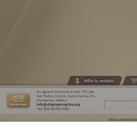
Av. Ignacio Morones Prieto 791 pte.
San Pedro, Centro, Garza García, N.L.
Monterrey, México
info@virgenperegrina.org
+52 (81) 8338
.5960
REZA EL SANTO ROSA
Virgen Peregrina de la Familia ©.
2026. |
Aviso de privacidad
| Auspiciado