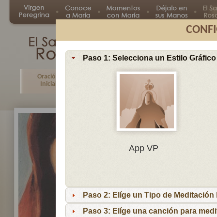
CONFI
Paso 1: Selecciona un Estilo Gráfico
Oración
Primer
Segundo
Tercer
Inicial
Misterio
Misterio
Misteri
En
App VP
Ma
por
lo
Paso 2: Elíge un Tipo de Meditación I
es
reci
Paso 3: Elíge una canción para medi
niñ