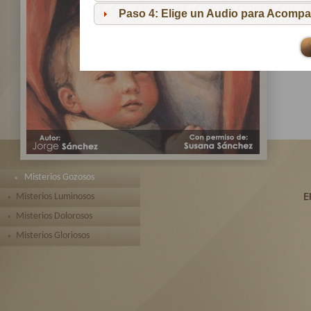
pa
Paso 4: Elige un Audio para Acompa
Te 
toda
Misterios Gozosos
Misterios Luminosos
Misterios Dolorosos
Misterios Gloriosos