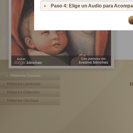
pa
Paso 4: Elige un Audio para Acompa
Te 
toda
Misterios Gozosos
Misterios Luminosos
Misterios Dolorosos
Misterios Gloriosos