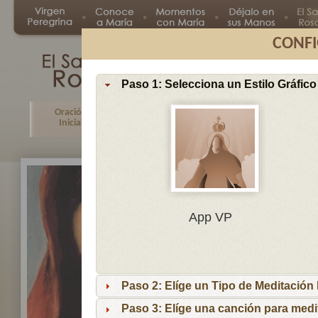
CONFI
Paso 1: Selecciona un Estilo Gráfico
Oración
Primer
Segundo
Tercer
Inicial
Misterio
Misterio
Misteri
En
App VP
Ma
por
lo
Paso 2: Elíge un Tipo de Meditación I
es
reci
Paso 3: Elíge una canción para medi
niñ