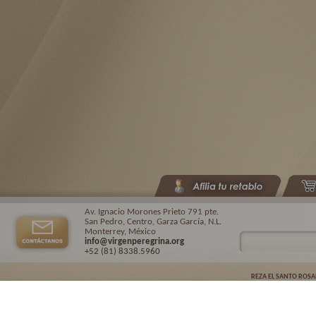
Av. Ignacio Morones Prieto 791 pte.
San Pedro, Centro, Garza García, N.L.
Monterrey, México
info@virgenperegrina.org
+52 (81) 8338
.5960
REZA EL SANTO ROSA
Virgen Peregrina de la Familia ©.
2026. |
Aviso de privacidad
| Auspiciado