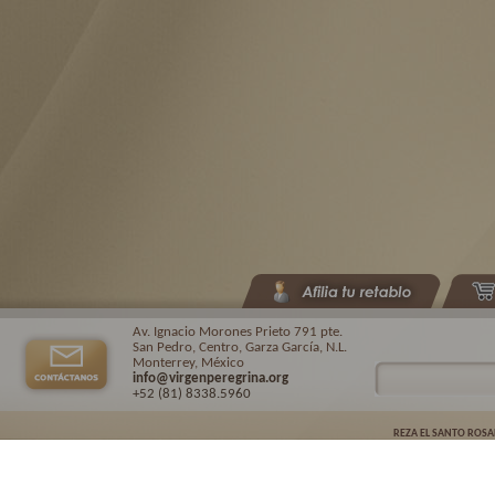
Av. Ignacio Morones Prieto 791 pte.
San Pedro, Centro, Garza García, N.L.
Monterrey, México
info@virgenperegrina.org
+52 (81) 8338
.5960
REZA EL SANTO ROSA
Virgen Peregrina de la Familia ©.
2026. |
Aviso de privacidad
| Auspiciado