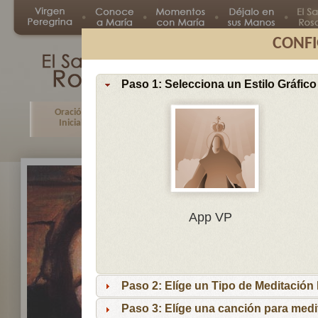
CONFI
Paso 1: Selecciona un Estilo Gráfico
Oración
Primer
Segundo
Tercer
Inicial
Misterio
Misterio
Misteri
En
App VP
Ma
por
lo
Paso 2: Elíge un Tipo de Meditación I
es
reci
Paso 3: Elíge una canción para medi
niñ