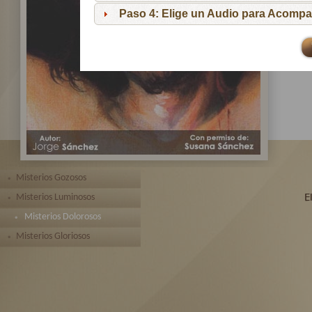
pa
Paso 4: Elige un Audio para Acompa
Te 
toda
Misterios Gozosos
Misterios Luminosos
Misterios Dolorosos
Misterios Gloriosos