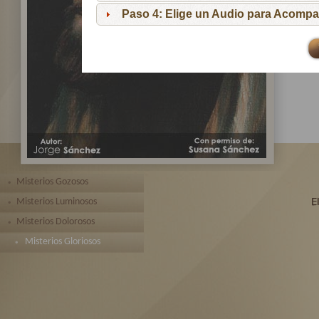
pa
Paso 4: Elige un Audio para Acompa
Te 
toda
Misterios Gozosos
Misterios Luminosos
Misterios Dolorosos
Misterios Gloriosos