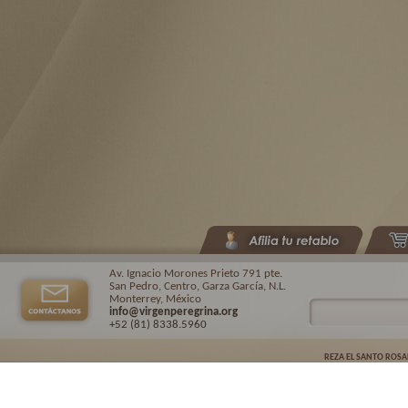
Av. Ignacio Morones Prieto 791 pte.
San Pedro, Centro, Garza García, N.L.
Monterrey, México
info@virgenperegrina.org
+52 (81) 8338
.5960
REZA EL SANTO ROSA
Virgen Peregrina de la Familia ©.
2026. |
Aviso de privacidad
| Auspiciado