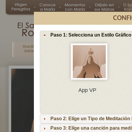
CONFI
Paso 1: Selecciona un Estilo Gráfico
Oración
Primer
Segundo
Tercer
Inicial
Misterio
Misterio
Misteri
En
App VP
Ma
por
lo
Paso 2: Elíge un Tipo de Meditación I
es
reci
Paso 3: Elíge una canción para medi
niñ